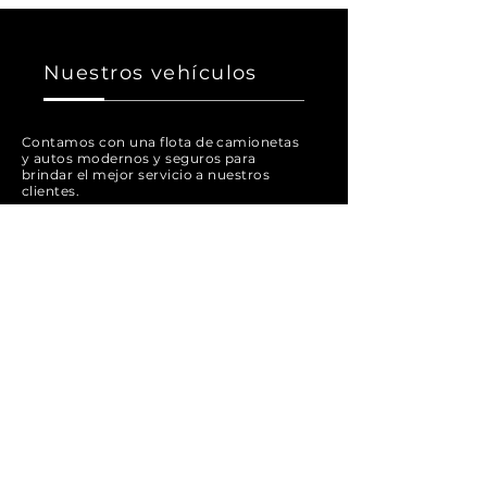
Nuestros vehículos
Contamos con una flota de camionetas
y autos modernos y seguros para
brindar el mejor servicio a nuestros
clientes.
Párrafo. Haz clic aquí para agregar tu
propio texto y editar.
Aquí puedes contar tu historia y
permitir que tus usuarios sepan más
sobre ti.
Párrafo. Haz clic aquí para agregar tu
propio texto y editar. Es fácil. Haz clic
en "Editar texto" o doble clic aquí para
agregar tu contenido y cambiar la
fuente.