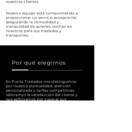
nuestros clientes.
Nuestro equipo está comprometido a
proporcionar un servicio excepcional,
asegurando la comodidad y
tranquilidad de quienes confían en
nosotros para sus traslados y
transportes.
Por qué elegirnos
En Punta Traslados nos distinguimos
por nuestra puntualidad, atención
personalizada y tarifas competitivas.
Valoramos la satisfacción del cliente y
nos esforzamos por superar sus
expectativas en cada viaje.
Nuestra flota de vehículos está
equipada para garantizar la seguridad y
el confort durante los traslados. Confía
en nosotros para tus necesidades de
transporte en Punta del Este -