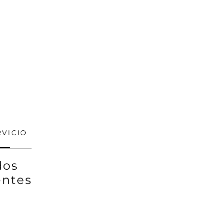
RVICIO
dos
ntes