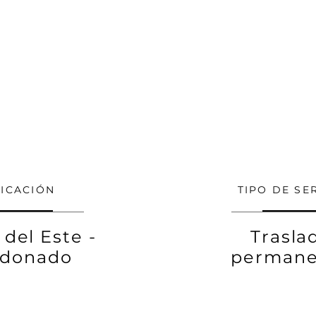
ICACIÓN
TIPO DE SE
del Este -
Trasla
ldonado
permane