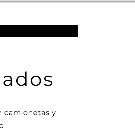
lados
en camionetas y
o