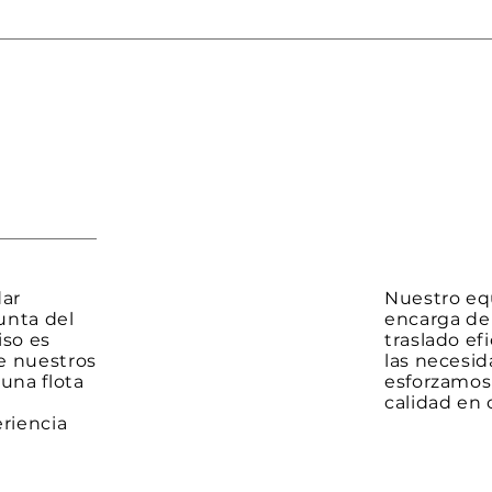
dar
Nuestro eq
unta del
encarga de 
so es
traslado ef
e nuestros
las necesid
una flota
esforzamos
calidad en 
eriencia